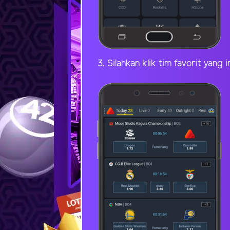
3. Silahkan klik tim favorit yang i