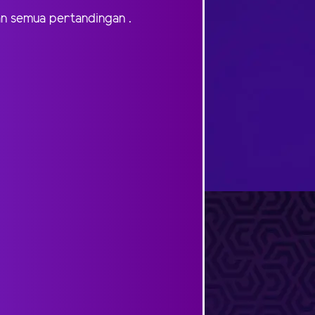
kan semua pertandingan .