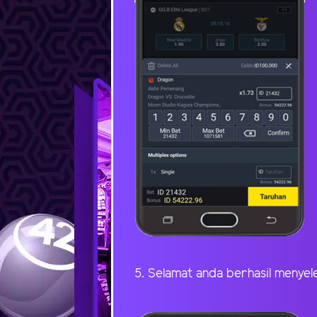
5. Selamat anda berhasil menyel