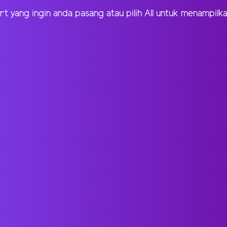
ort yang ingin anda pasang atau pilih All untuk menampil