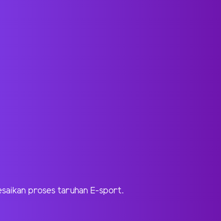
esaikan proses taruhan E-sport.