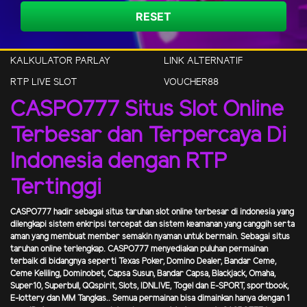
RESET
KALKULATOR PARLAY
LINK ALTERNATIF
RTP LIVE SLOT
VOUCHER88
CASPO777 Situs Slot Online
Terbesar dan Terpercaya Di
Indonesia dengan RTP
Tertinggi
CASPO777
hadir sebagai situs taruhan slot online terbesar di indonesia yang
dilengkapi sistem enkripsi tercepat dan sistem keamanan yang canggih serta
aman yang membuat member semakin nyaman untuk bermain. Sebagai situs
taruhan online terlengkap.
CASPO777
menyediakan puluhan permainan
terbaik di bidangnya seperti Texas Poker, Domino Dealer, Bandar Ceme,
Ceme Keliling, Dominobet, Capsa Susun, Bandar Capsa, Blackjack, Omaha,
Super10, Superbull, QQspirit, Slots, IDNLIVE, Togel dan E-SPORT, sportbook,
E-lottery dan MM Tangkas.. Semua permainan bisa dimainkan hanya dengan 1