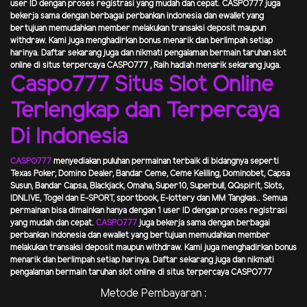
user ID dengan proses registrasi yang mudah dan cepat.
CASPO777
juga
bekerja sama dengan berbagai perbankan indonesia dan ewallet yang
bertujuan memudahkan member melakukan transaksi deposit maupun
withdraw. Kami juga menghadirkan bonus menarik dan berlimpah setiap
harinya. Daftar sekarang juga dan nikmati pengalaman bermain taruhan slot
online di situs terpercaya
CASPO777
,
Raih hadiah menarik sekarang juga.
Caspo777 Situs Slot Online
Terlengkap dan Terpercaya
Di Indonesia
CASPO777
menyediakan puluhan permainan terbaik di bidangnya seperti
Texas Poker, Domino Dealer, Bandar Ceme, Ceme Keliling, Dominobet, Capsa
Susun, Bandar Capsa, Blackjack, Omaha, Super10, Superbull, QQspirit, Slots,
IDNLIVE, Togel dan E-SPORT, sportbook, E-lottery dan MM Tangkas.. Semua
permainan bisa dimainkan hanya dengan 1 user ID dengan proses registrasi
yang mudah dan cepat.
CASPO777
juga bekerja sama dengan berbagai
perbankan indonesia dan ewallet yang bertujuan memudahkan member
melakukan transaksi deposit maupun withdraw. Kami juga menghadirkan bonus
menarik dan berlimpah setiap harinya. Daftar sekarang juga dan nikmati
pengalaman bermain taruhan slot online di situs terpercaya
CASPO777
Metode Pembayaran :