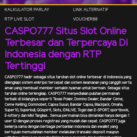
KALKULATOR PARLAY
LINK ALTERNATIF
RTP LIVE SLOT
VOUCHER88
CASPO777 Situs Slot Online
Terbesar dan Terpercaya Di
Indonesia dengan RTP
Tertinggi
CASPO777
hadir sebagai situs taruhan slot online terbesar di indonesia yang
dilengkapi sistem enkripsi tercepat dan sistem keamanan yang canggih serta
aman yang membuat member semakin nyaman untuk bermain. Sebagai situs
taruhan online terlengkap.
CASPO777
menyediakan puluhan permainan
terbaik di bidangnya seperti Texas Poker, Domino Dealer, Bandar Ceme,
Ceme Keliling, Dominobet, Capsa Susun, Bandar Capsa, Blackjack, Omaha,
Super10, Superbull, QQspirit, Slots, IDNLIVE, Togel dan E-SPORT, sportbook,
E-lottery dan MM Tangkas.. Semua permainan bisa dimainkan hanya dengan 1
user ID dengan proses registrasi yang mudah dan cepat.
CASPO777
juga
bekerja sama dengan berbagai perbankan indonesia dan ewallet yang
bertujuan memudahkan member melakukan transaksi deposit maupun