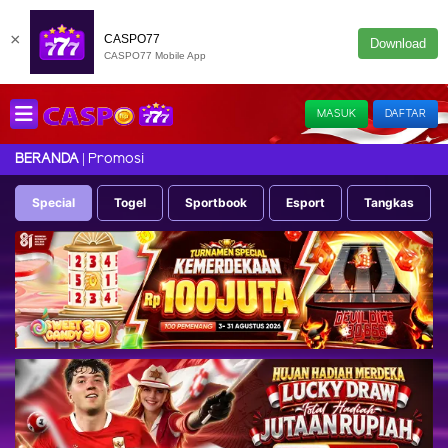
×
CASPO77
Download
CASPO77 Mobile App
MASUK
DAFTAR
Promosi
BERANDA
Special
Togel
Sportbook
Esport
Tangkas